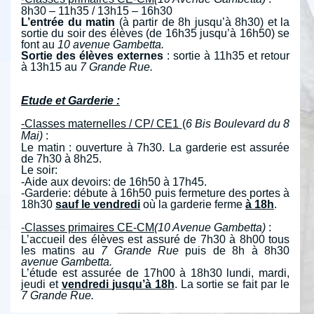
8h30 – 11h35 / 13h15 – 16h30
L’entrée du matin
(à partir de 8h jusqu’à 8h30) et la
sortie du soir des élèves (de 16h35 jusqu’à 16h50) se
font au
10 avenue Gambetta.
Sortie des élèves externes
:
sortie à 11h35 et retour
à 13h15 au
7 Grande Rue.
Etude et Garderie :
-Classes maternelles / CP/ CE1
(
6 Bis Boulevard du 8
Mai)
:
Le matin : ouverture à 7h30. La garderie est assurée
de 7h30 à 8h25.
L
e soir:
-Aide aux devoirs: de 16h50 à 17h45.
-Garderie: débute à 16h50 puis fermeture des portes à
18h30
sauf le vendredi
où la garderie ferme
à 18h
.
-Classes primaires CE-CM
(10 Avenue Gambetta)
:
L’accueil des élèves est assuré de 7h30 à 8h00 tous
les matins au
7 Grande Rue
puis de 8h à 8h30
avenue Gambetta.
L’étude est assurée de 17h00 à 18h30 lundi, mardi,
jeudi et
vendredi
jusqu’à 18h
. La sortie se fait par le
7 Grande Rue.