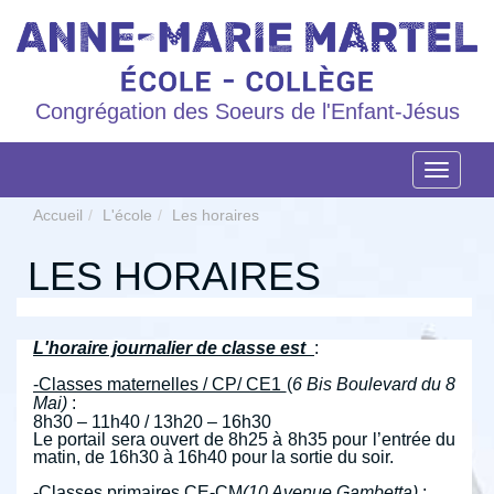
Congrégation des Soeurs de l'Enfant-Jésus
Navigat
Accueil
L'école
Les horaires
LES HORAIRES
L'horaire journalier de classe est
:
-Classes maternelles / CP/ CE1
(
6 Bis Boulevard du 8
Mai)
:
8h30 – 11h40 / 13h20 – 16h30
Le portail sera ouvert de 8h25 à 8h35 pour l’entrée du
matin, de 16h30 à 16h40 pour la sortie du soir.
-Classes primaires CE-CM
(10 Avenue Gambetta)
: