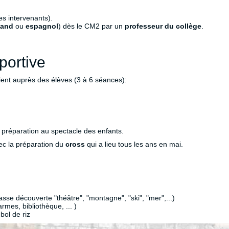
es intervenants).
mand
ou
espagnol
) dès le CM2 par un
professeur du collège
.
portive
ient auprès des élèves (3 à 6 séances):
a préparation au spectacle des enfants.
vec la préparation du
cross
qui a lieu tous les ans en mai.
sse découverte "théâtre", "montagne", "ski", "mer",...)
rmes, bibliothèque, ... )
bol de riz